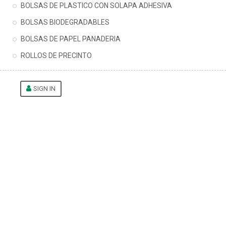
BOLSAS DE PLASTICO CON SOLAPA ADHESIVA
BOLSAS BIODEGRADABLES
BOLSAS DE PAPEL PANADERIA
ROLLOS DE PRECINTO
SIGN IN
0,00 €
BOLSAS DE PAPEL
BOLSAS DE PAPEL ANÓNIMAS
BOLSAS DE PAPEL ANÓNIMA ASA RIZADA 28+11 X 22