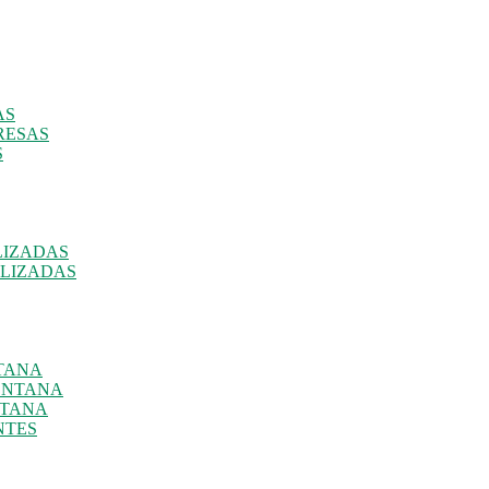
AS
RESAS
S
LIZADAS
ALIZADAS
NTANA
ENTANA
NTANA
NTES