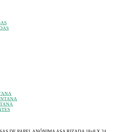
DAS
ADAS
NTANA
ENTANA
NTANA
NTES
SAS DE PAPEL ANÓNIMA ASA RIZADA 18+8 X 24