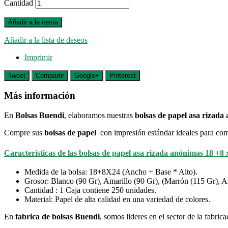
Cantidad
Añadir a la cesta
Añadir a la lista de deseos
Imprimir
Tweet
Compartir
Google+
Pinterest
Más información
En
Bolsas Buendi
, elaboramos nuestras
bolsas de papel asa rizada
Compre sus
bolsas de papel
con impresión estándar ideales para comi
Características de las bolsas de papel asa rizada anónimas 18 +8 
Medida de la bolsa: 18+8X24 (Ancho + Base * Alto).
Grosor: Blanco (90 Gr), Amarillo (90 Gr), (Marrón (115 Gr), A
Cantidad : 1 Caja contiene 250 unidades.
Material: Papel de alta calidad en una variedad de colores.
En
fabrica de bolsas Buendi
, somos lideres en el sector de la fabric