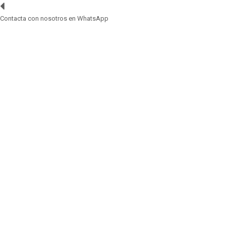
Contacta con nosotros en WhatsApp
0,00 €
BOLSAS TRANSPARENTES BLOCK
BOLSAS BAJA
PRESION TRANSPARENTES BLOCK 30X40+5
BOLSAS BAJA PRESION
TRANSPARENTES BLOCK
30X40+5
Condición:
Nuevo