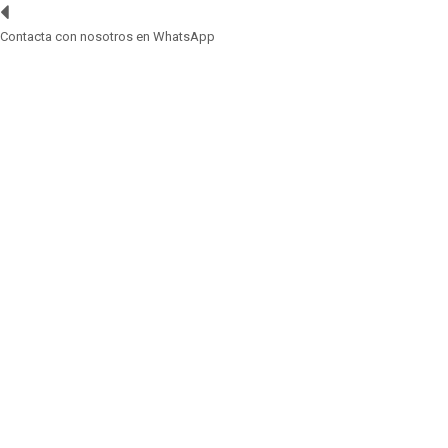
Contacta con nosotros en WhatsApp
0,00 €
BOLSAS DOYPACK Y STANDUP
BOLSAS DE PAPEL KRAFT DOYPACK CON VENTANA
BOLSAS
DE PAPEL KRAFT DOYPACK 12x20+6
BOLSAS DE PAPEL KRAFT
DOYPACK 12x20+6
Condición:
Nuevo