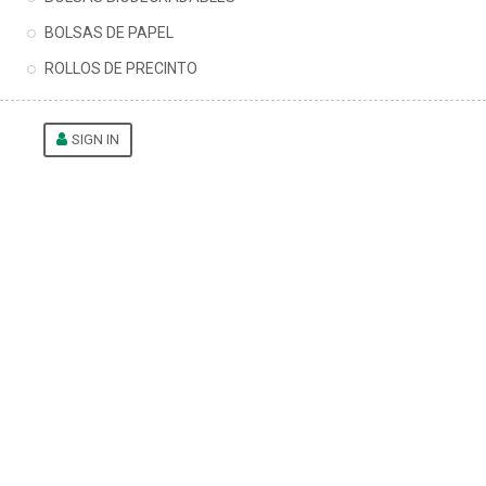
BOLSAS DE PAPEL
ROLLOS DE PRECINTO
SIGN IN
0,00 €
BOLSAS TRANSPARENTES CON BLOCK
BOLSAS
BAJA PRESION TRANSPARENTES BLOCK 27X35+5